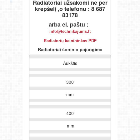
Radiatoriai užsakomi ne per
krepšelį ,o telefonu : 8
687
83178
arba el. paštu :
info@technikajums.lt
Radiatorių kainininkas PDF
Radiatoriai šoninio pajungimo
Aukštis
300
mm
400
mm