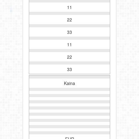
11
22
33
11
22
33
Kaina
EUR