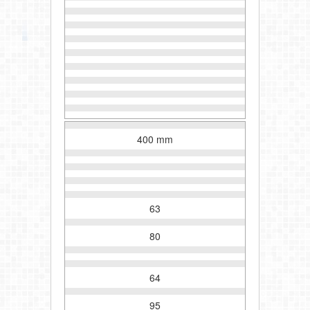
400 mm
63
80
64
95