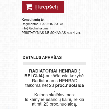
Į krepšelį
Konsultantų tel. :
Regimantas + 370 687 83178
info@technikajums.lt
PRISTATYMAS NEMOKAMAS nuo 4 vnt.
DETALUS APRAŠAS
RADIATORIAI HENRAD (
-aukščiausia kokybė.
BELGIJA)
Radiatoriams HENRAD
taikoma net 23
proc.nuolaida
.
Kainos skaičiavimas:
Iš kainyne esančių kainų reikia
atimti 23 proc.nuolaidą.