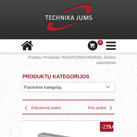
0
Pradžia
/
Produktai
/
RADIATORIAI HENRAD ,šoninis
pajungimas
PRODUKTŲ KATEGORIJOS
Ankstensė prekė
Kita prekė
-23%