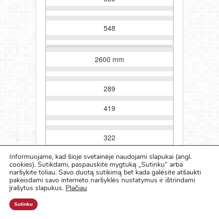
548
2600 mm
289
419
322
Informuojame, kad šioje svetainėje naudojami slapukai (angl.
cookies). Sutikdami, paspauskite mygtuką „Sutinku“ arba
naršykite toliau. Savo duotą sutikimą bet kada galėsite atšaukti
380
pakeisdami savo interneto naršyklės nustatymus ir ištrindami
įrašytus slapukus.
Plačiau
582
Sutinku