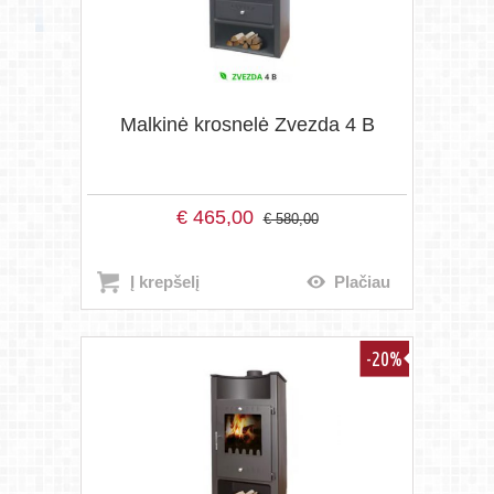
Malkinė krosnelė Zvezda 4 B
€
465,00
€
580,00
Į krepšelį
Plačiau
-20%