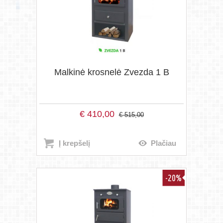
Malkinė krosnelė Zvezda 1 B
€
410,00
€
515,00
Į krepšelį
Plačiau
-20%