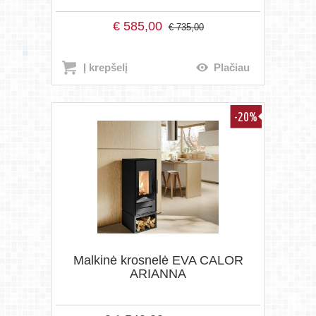
€
585,00
€
735,00
Į krepšelį
Plačiau
-20%
Malkinė krosnelė EVA CALOR
ARIANNA