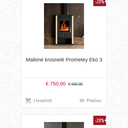
-20%
Malkinė krosnelė Prometey Eko 3
€
750,00
€
940,00
Į krepšelį
Plačiau
-20%