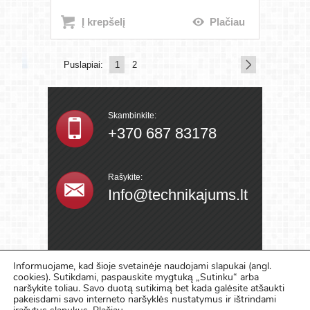
Į krepšelį
Plačiau
Puslapiai:
1
2
Skambinkite:
+370 687 83178
Rašykite:
Info@technikajums.lt
Įmonės
Informuojame, kad šioje svetainėje naudojami slapukai (angl.
Rekvizitai
cookies). Sutikdami, paspauskite mygtuką „Sutinku“ arba
naršykite toliau. Savo duotą sutikimą bet kada galėsite atšaukti
Įm. kodas.:135563486
pakeisdami savo interneto naršyklės nustatymus ir ištrindami
PVM kodas: LT355634811