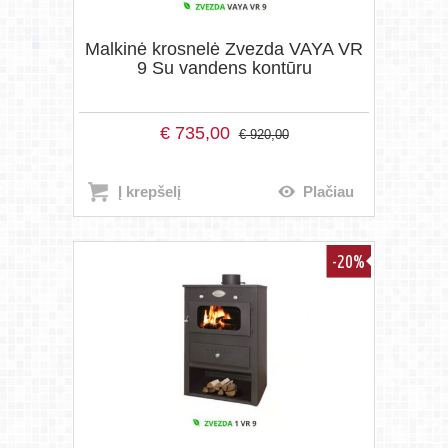
Malkinė krosnelė Zvezda VAYA VR
9 Su vandens kontūru
€
735,00
€
920,00
Į krepšelį
Plačiau
-20%