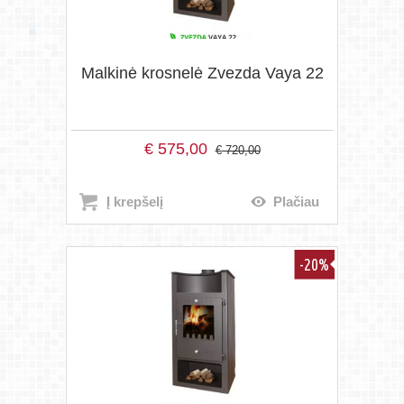
Malkinė krosnelė Zvezda Vaya 22
€
575,00
€
720,00
Į krepšelį
Plačiau
-20%