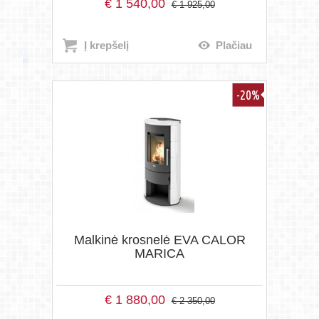
€
1 540,00
€
1 925,00
Į krepšelį
Plačiau
-20%
Malkinė krosnelė EVA CALOR
MARICA
€
1 880,00
€
2 350,00