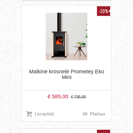
-20%
Malkinė krosnelė Prometey Eko
Mini
€
585,00
€
735,00
Į krepšelį
Plačiau