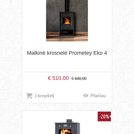
Malkinė krosnelė Prometey Eko 4
€
510,00
€
640,00
Į krepšelį
Plačiau
-20%