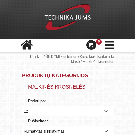
0
Pradžia
/
ŠILDYMO sistemos
/
Kieto kuro katilai 5-ta
klasė
/
Malkinės krosnelės
PRODUKTŲ KATEGORIJOS
MALKINĖS KROSNELĖS
Rodyti po:
Rūšiavimas: