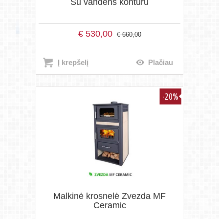
Su vandens kontūru
€
530,00
€
660,00
Į krepšelį
Plačiau
-20%
Malkinė krosnelė Zvezda MF
Ceramic