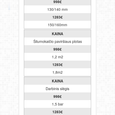
998
€
130/140 mm
1283
€
150/160mm
KAINA
Šilumokaičio paviršiaus plotas
998
€
1,2 m2
1283
€
1,8m2
KAINA
Darbinis slėgis
998
€
1,5 bar
1283
€