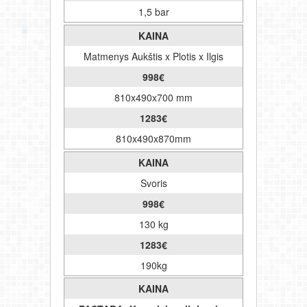
1,5 bar
KAINA
Matmenys Aukštis x Plotis x Ilgis
998
€
810x490x700 mm
1283
€
810x490x870mm
KAINA
Svoris
998
€
130 kg
1283
€
190kg
KAINA