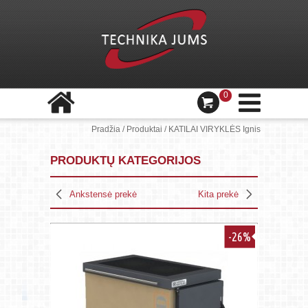
0
Pradžia
/
Produktai
/
KATILAI VIRYKLĖS Ignis
PRODUKTŲ KATEGORIJOS
Ankstensė prekė
Kita prekė
-26%