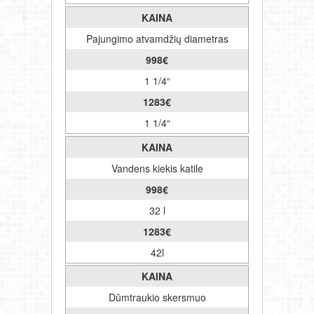
KAINA
Pajungimo atvamdžių diametras
998
€
1 1/4“
1283
€
1 1/4“
KAINA
Vandens kiekis katile
998
€
32 l
1283
€
42l
KAINA
Dūmtraukio skersmuo