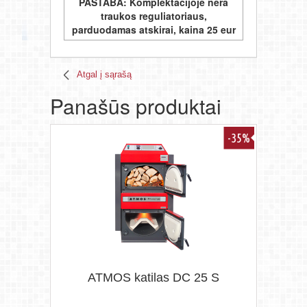
PASTABA: Komplektacijoje nėra
traukos reguliatoriaus,
parduodamas atskirai, kaina 25 eur
Atgal į sąrašą
Panašūs produktai
-35%
ATMOS katilas DC 25 S