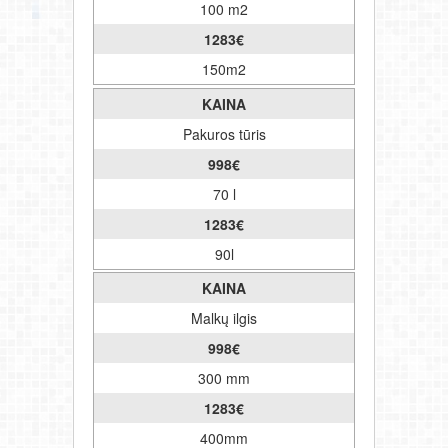
100 m2
1283
€
150m2
KAINA
Pakuros tūris
998
€
70 l
1283
€
90l
KAINA
Malkų ilgis
998
€
300 mm
1283
€
400mm