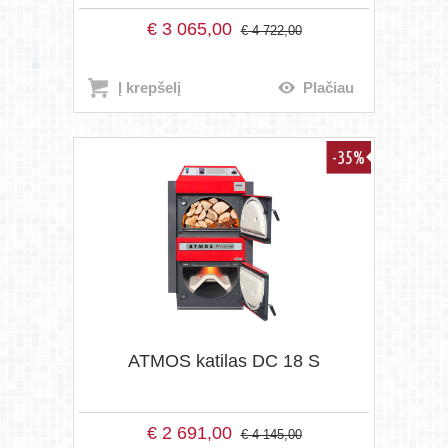
€
3 065,00
€
4 722,00
Į krepšelį
Plačiau
-35%
ATMOS katilas DC 18 S
€
2 691,00
€
4 145,00