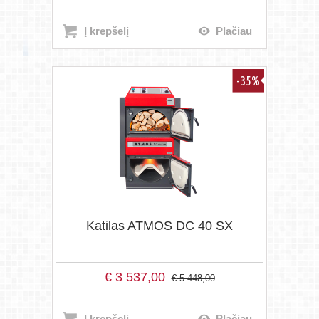
Į krepšelį
Plačiau
-35%
Katilas ATMOS DC 40 SX
€
3 537,00
€
5 448,00
Į krepšelį
Plačiau