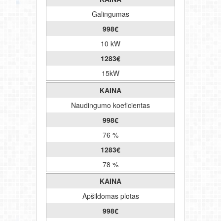
Galingumas
998
€
10 kW
1283
€
15kW
KAINA
Naudingumo koeficientas
998
€
76 %
1283
€
78 %
KAINA
Apšildomas plotas
998
€