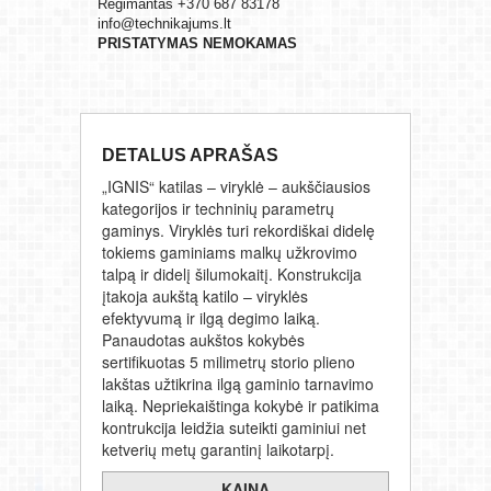
Regimantas +370 687 83178
info@technikajums.lt
PRISTATYMAS NEMOKAMAS
DETALUS APRAŠAS
„IGNIS“ katilas – viryklė – aukščiausios
kategorijos ir techninių parametrų
gaminys. Viryklės turi rekordiškai didelę
tokiems gaminiams malkų užkrovimo
talpą ir didelį šilumokaitį. Konstrukcija
įtakoja aukštą katilo – viryklės
efektyvumą ir ilgą degimo laiką.
Panaudotas aukštos kokybės
sertifikuotas 5 milimetrų storio plieno
lakštas užtikrina ilgą gaminio tarnavimo
laiką. Nepriekaištinga kokybė ir patikima
kontrukcija leidžia suteikti gaminiui net
ketverių metų garantinį laikotarpį.
KAINA