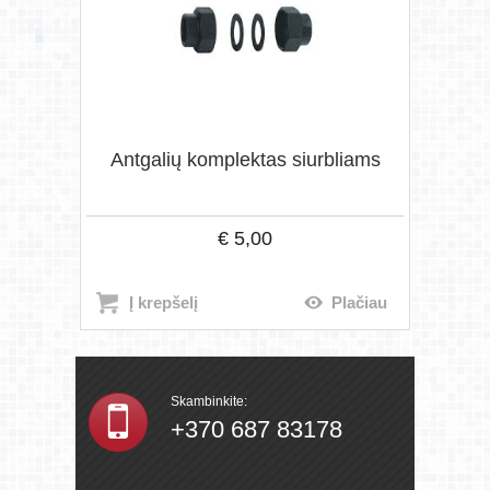
Antgalių komplektas siurbliams
€
5,00
Į krepšelį
Plačiau
Skambinkite:
+370 687 83178