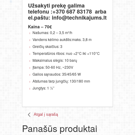
Užsakyti prekę galima
telefonu :+370 687 83178 arba
el.paštu: info@technikajums.lt
Kaina – 70€
Našumas: 0,2 – 3,5 m³/h
Vandens kėlimo aukštis:maks. 3,8 m
Greičių skaičius: 3
Temperatūros ribos: nuo +2°C iki +110°C
Maksimalus slėgis: 10 barų
Įtampa: 50-60 Hz, ~230V
Galios sąnaudos: 35/45/65 W
Atstumas tarp jungčių: 130/180 mm
Jungtys: 1 ½”
Atgal į sąrašą
Panašūs produktai