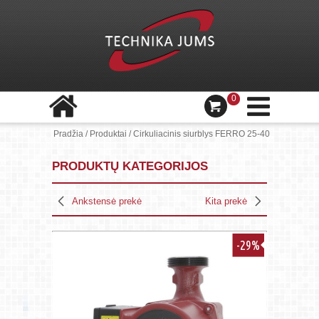
0
Pradžia
/
Produktai
/
Cirkuliacinis siurblys FERRO 25-40
PRODUKTŲ KATEGORIJOS
Ankstensė prekė
Kita prekė
-29%