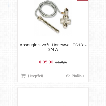
Apsauginis vožt. Honeywell TS131-
3/4 A
€
85,00
€
120,00
Į krepšelį
Plačiau