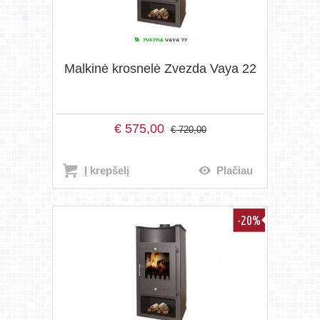
Malkinė krosnelė Zvezda Vaya 22
€
575,00
€
720,00
Į krepšelį
Plačiau
-20%