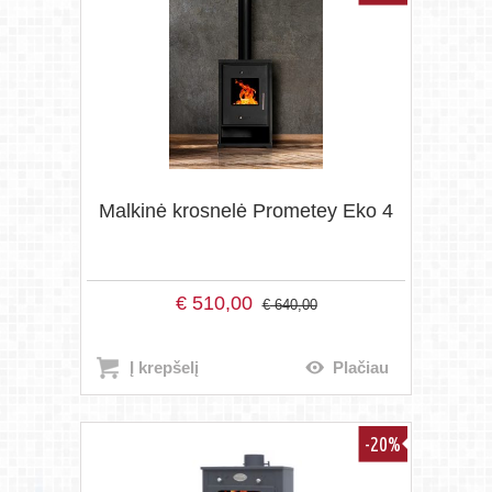
Malkinė krosnelė Prometey Eko 4
€
510,00
€
640,00
Į krepšelį
Plačiau
-20%