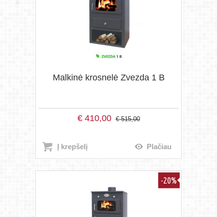
Malkinė krosnelė Zvezda 1 B
€
410,00
€
515,00
Į krepšelį
Plačiau
-20%