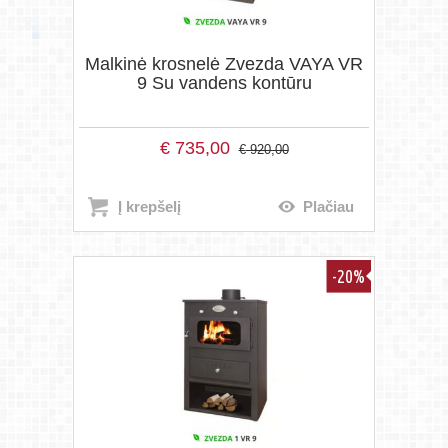
Malkinė krosnelė Zvezda VAYA VR
9 Su vandens kontūru
€
735,00
€
920,00
Į krepšelį
Plačiau
-20%