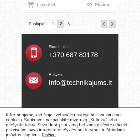
Į krepšelį
Plačiau
Puslapiai:
1
2
3
Skambinkite:
+370 687 83178
Rašykite:
Info@technikajums.lt
Įmonės
Informuojame, kad šioje svetainėje naudojami slapukai (angl.
Rekvizitai
cookies). Sutikdami, paspauskite mygtuką „Sutinku“ arba
naršykite toliau. Savo duotą sutikimą bet kada galėsite atšaukti
Įm. kodas.:135563486
pakeisdami savo interneto naršyklės nustatymus ir ištrindami
PVM kodas: LT355634811
įrašytus slapukus.
Plačiau
AB Šiaulių bankas Kauno filialas