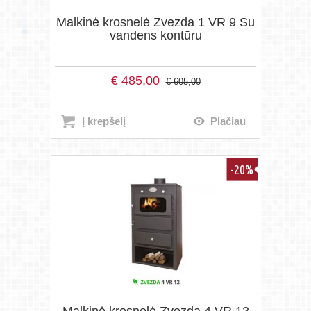
Malkinė krosnelė Zvezda 1 VR 9 Su
vandens kontūru
€
485,00
€
605,00
Į krepšelį
Plačiau
-20%