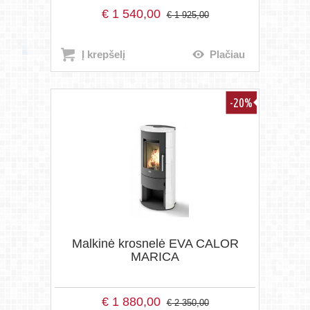
€
1 540,00
€
1 925,00
Į krepšelį
Plačiau
-20%
Malkinė krosnelė EVA CALOR
MARICA
€
1 880,00
€
2 350,00