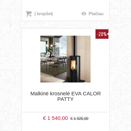
Į krepšelį
Plačiau
-20%
Malkinė krosnelė EVA CALOR
PATTY
€
1 540,00
€
1 925,00