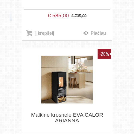
€
585,00
€
735,00
Į krepšelį
Plačiau
-20%
Malkinė krosnelė EVA CALOR
ARIANNA