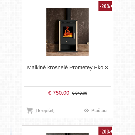
-20%
Malkinė krosnelė Prometey Eko 3
€
750,00
€
940,00
Į krepšelį
Plačiau
-20%