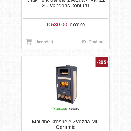
Malkinė krosnelė Zvezda 4 VR 12
Su vandens kontūru
€
530,00
€
660,00
Į krepšelį
Plačiau
-20%
Malkinė krosnelė Zvezda MF
Ceramic