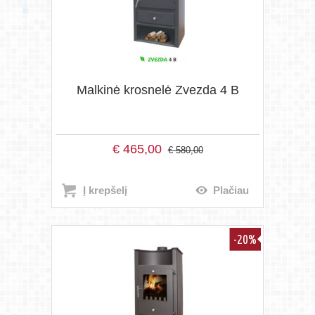
Malkinė krosnelė Zvezda 4 B
€
465,00
€
580,00
Į krepšelį
Plačiau
-20%